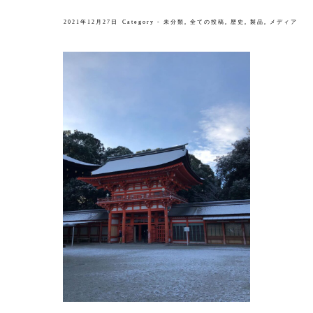
2021年12月27日
Category -
未分類
,
全ての投稿
,
歴史
,
製品
,
メディア